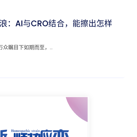
破浪：AI与CRO结合，能擦出怎样
在万众瞩目下如期而至，…